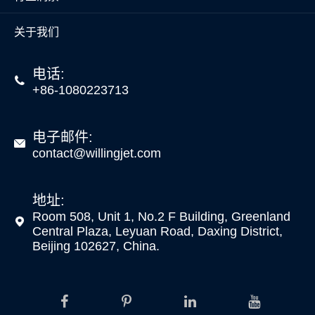
关于我们
电话:

+86-1080223713
电子邮件:

contact@willingjet.com
地址:
Room 508, Unit 1, No.2 F Building, Greenland

Central Plaza, Leyuan Road, Daxing District,
Beijing 102627, China.