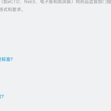
如eCTD、NeES、电子版和纸质版）向药品监管部门
格式和要求。
管标准？
改？