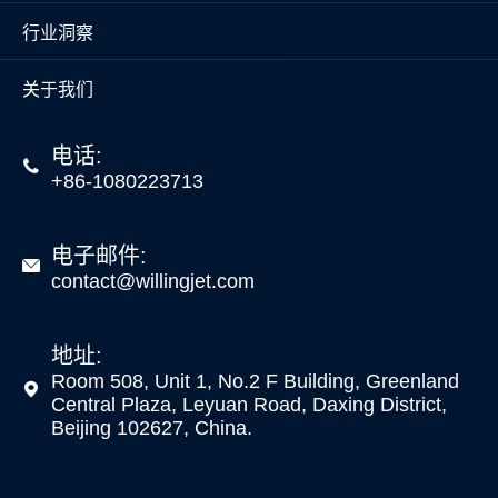
行业洞察
关于我们
电话:

+86-1080223713
电子邮件:

contact@willingjet.com
地址:
Room 508, Unit 1, No.2 F Building, Greenland

Central Plaza, Leyuan Road, Daxing District,
Beijing 102627, China.